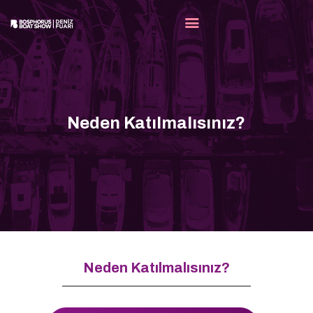
FUAR
KATILIMCILAR
Neden Katılmalısınız?
MEDYA
PARTNERLERIMIZ
İLETIŞIM
TR
Neden Katılmalısınız?