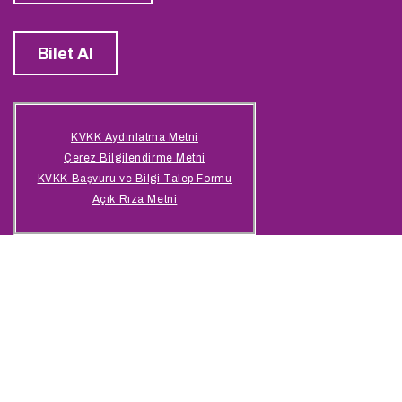
Bilet Al
KVKK Aydınlatma Metni
Çerez Bilgilendirme Metni
KVKK Başvuru ve Bilgi Talep Formu
Açık Rıza Metni
© 2026 Bosphorus Boat Show | designed by
başkaişler