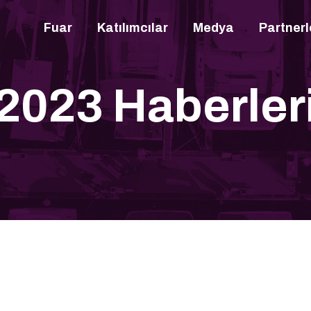
UAR
Fuar
Katılımcılar
Medya
Partnerl
ATILIMCILAR
EDYA
2023 Haberler
ARTNERLERIMIZ
LETIŞIM
TR