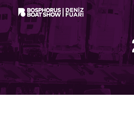
F
K
M
P
İ