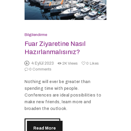
Bilgilendirme
Fuar Ziyaretine Nasıl
Hazırlanmalısınız?
4 Eylül 2023
2K
Views
0
Likes
0
Comments
Nothing will ever be greater than
spending time with people.
Conferences are ideal possibilities to
make new friends, learn more and
broaden the outlook.
Read More